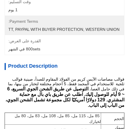
وقت التسليم:
1 يوم
Payment Terms:
TT, PAYPAL WITH BUYER PROTECTION, WESTERN UNION
القدرة على العرض:
800sets في الشهر
Product Description
قوالب مصاصات الآيس كريم من الفولاذ المقاوم للصدأ، صينية قوالب
ثلجية للاستخدام في المجمد فقط، 5 أحجام مختلفة لتختار من بينها، بما
التوصيل عن طريق الشحن الجوي السريع، 6
في ذلك حامل العصا،
~ 9 أيام للوصول إليك. اطلب عن طريق باي بال مع حماية
المشتري. 129 دولارًا أمريكيًا لكل مجموعة تشمل الشحن الجوي،
من الباب إلى الباب.
85 مل، 115 مل، 85 مل، 108 مل، 83 مل، 80 مل
الحجم
لخيارك
سمك