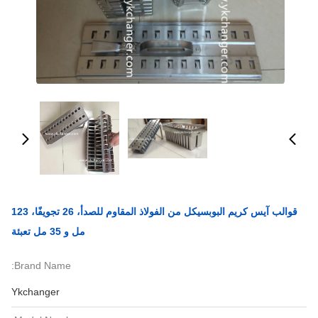
قوالب آيس كريم البوبسيكل من الفولاذ المقاوم للصدأ، 26 تجويفًا، 123
مل و 35 مل تعبئة
Brand Name:
Ykchanger