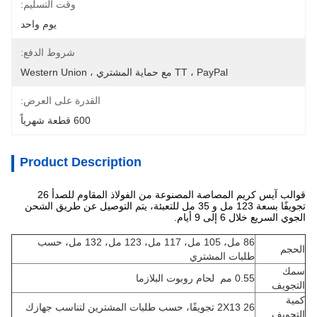
وقت التسليم:
يوم واحد
شروط الدفع:
TT ، PayPal مع حماية المشتري ، Western Union
القدرة على العرض:
600 قطعة شهرياً
Product Description
قوالب آيس كريم المصاصة المصنوعة من الفولاذ المقاوم للصدأ 26
تجويفًا بسعة 123 مل و 35 مل للتعبئة، يتم التوصيل عن طريق الشحن
الجوي السريع خلال 6 إلى 9 أيام.
86 مل، 105 مل، 117 مل، 123 مل، 132 مل، حسب
الحجم
طلبات المشتري
سمك
0.55 مم لحام روبوت البلازما
التجويف
كمية
2X13 26 تجويفًا، حسب طلبات المشترين لتناسب جهازك
التجويف