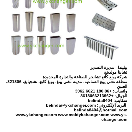
بيليندا - مديرة التصدير
تشاينا مولدينج
شركة يونغ كانغ تشانجر للصناعة والتجارة المحدودة
منطقة تشي يينغ الصناعية، مدينة تشي يينغ، يونغ كانغ، تشجيانغ، 321306،
الصين
واتساب: +86 180 6621 3962
الجوال: +8618066213962
سكايب: belinda8404
البريد الإلكتروني: belinda@ykchanger.com
belinda8404@hotmail.com
www.ykchanger.com www.moldykchanger.com www.yk-
changer.com