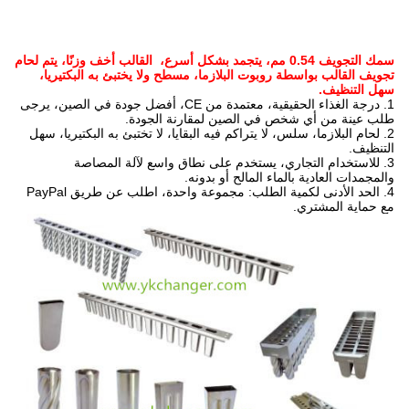
سمك التجويف 0.54 مم، يتجمد بشكل أسرع، القالب أخف وزنًا، يتم لحام
تجويف القالب بواسطة روبوت البلازما، مسطح ولا يختبئ به البكتيريا،
سهل التنظيف.
1. درجة الغذاء الحقيقية، معتمدة من CE، أفضل جودة في الصين، يرجى
طلب عينة من أي شخص في الصين لمقارنة الجودة.
2. لحام البلازما، سلس، لا يتراكم فيه البقايا، لا تختبئ به البكتيريا، سهل
التنظيف.
3. للاستخدام التجاري، يستخدم على نطاق واسع لآلة المصاصة
والمجمدات العادية بالماء المالح أو بدونه.
4. الحد الأدنى لكمية الطلب: مجموعة واحدة، اطلب عن طريق PayPal
مع حماية المشتري.