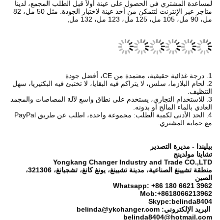
لمساعدة المشتري في الحصول على عينة أولاً قبل الطلب المجمع، لدينا
متاجر عبر الإنترنت لتتمكن من أخذ عينة لاختبار الجودة. مثل 50 مل، 82
مل، 90 مل، 105 مل، 125 مل، 123 مل، 132 مل,
1. درجة غذائية حقيقية، معتمدة من CE، أفضل جودة
2. لحام البلازما، سلس، لا يتراكم فيه البقايا، لا تختبئ فيه البكتيريا، سهل
التنظيف.
3. للاستخدام التجاري، يستخدم على نطاق واسع لآلة المصاصات والمجمد
العادي بالماء المالح أو بدونه.
4. الحد الأدنى لكمية الطلب: مجموعة واحدة، اطلب عن طريق PayPal
مع حماية المشتري.
بيليندا - مديرة التصدير
تشاينا مولدينج
Yongkang Changer Industry and Trade CO.,LTD
منطقة تشيينغ الصناعية، مدينة تشيينغ، يونغ كانغ، تشجيانغ، 321306،
الصين
Whatsapp: +86 180 6621 3962
Mob:+8618066213962
Skype:belinda8404
البريد الإلكتروني: belinda@ykchanger.com
belinda8404@hotmail.com