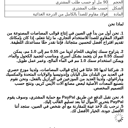
الحجم
90 مل أو حسب طلب المشتري
الشكل
حسب طلب المشتري
المادة
فولاذ مقاوم للصدأ بالكامل من الدرجة الغذائية
لماذا نحن
1. نحن أول من بدأ في الصين في إنتاج قوالب المصاصات المصنوعة من
الفولاذ المقاوم للصدأ للاستخدام التجاري، ما زلنا نتعلم، إذا كان بإمكانك
تقديم اقتراح أفضل لتحسين منتجاتنا، فإننا نقدر حقًا مساعدتك اللطيفة.
2. يتراوح سمك تجاويف اللحام لدينا من 0.55 مم إلى 1.0 مم، يمكن
لسمك 0.55 مم أن يتجمد بشكل أسرع، ومناسب لتجميد الكحول والماء،
ويمكن استخدام سمك 1.0 مم في الماء المالح، وعمر عمل طويل.
3. شركتنا لديها 30 عامًا في إنتاج قوالب المصاصات، ولدينا موزع حصري
في العديد من البلدان مثل اليابان وإندونيسيا والولايات المتحدة والمكسيك
وباراغواي، ولدينا العديد من الموزعين في البرازيل بالفعل، ونحن نقوم
بتصنيع المعدات الأصلية لبعض مصانع آلات الآيس كريم، وننتج حسب
التصميم المخصص.
4. نحن نقبل الدفع عن طريق PayPal مع حماية المشتري، وسوف يقوم
PayPal بتحرير الأموال لنا بعد تسليم القالب إليك.
5. نرحب بك لأخذ عينة للمقارنة مع أي شخص في الصين، ستجد أننا
الأفضل جودة، الخيار الأفضل لك.