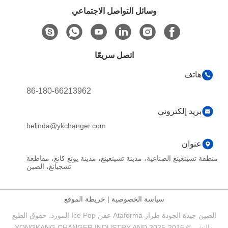
وسائل التواصل الاجتماعي
اتصل سريعًا
هاتف
86-180-66213962
بريد إلكتروني
belinda@ykchanger.com
عنوان
منطقة تشينغينغ الصناعية، مدينة تشينغينغ، مدينة يونغ كانغ، مقاطعة
تشجيانغ، الصين
سياسة الخصوصية
|
خريطة الموقع
الصين جيدة الجودة طراز Ataforma عفن Ice Pop المورد. حقوق الطبع
والنشر © 2016-2025 YONGKANG CHANGER INDUSTRY AND