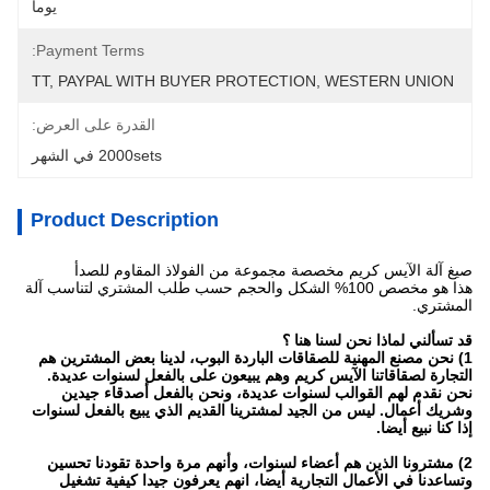
يوما
Payment Terms:
TT, PAYPAL WITH BUYER PROTECTION, WESTERN UNION
القدرة على العرض:
2000sets في الشهر
Product Description
صيغ آلة الآيس كريم مخصصة مجموعة من الفولاذ المقاوم للصدأ
هذا هو مخصص 100% الشكل والحجم حسب طلب المشتري لتناسب آلة
المشتري.
قد تسألني لماذا نحن لسنا هنا ؟
1) نحن مصنع المهنية للصقاقات الباردة البوب، لدينا بعض المشترين هم
التجارة لصقاقاتنا الآيس كريم وهم يبيعون على بالفعل لسنوات عديدة.
نحن نقدم لهم القوالب لسنوات عديدة، ونحن بالفعل أصدقاء جيدين
وشريك أعمال. ليس من الجيد لمشترينا القديم الذي يبيع بالفعل لسنوات
إذا كنا نبيع أيضا.
2) مشترونا الذين هم أعضاء لسنوات، وأنهم مرة واحدة تقودنا تحسين
وتساعدنا في الأعمال التجارية أيضا، انهم يعرفون جيدا كيفية تشغيل