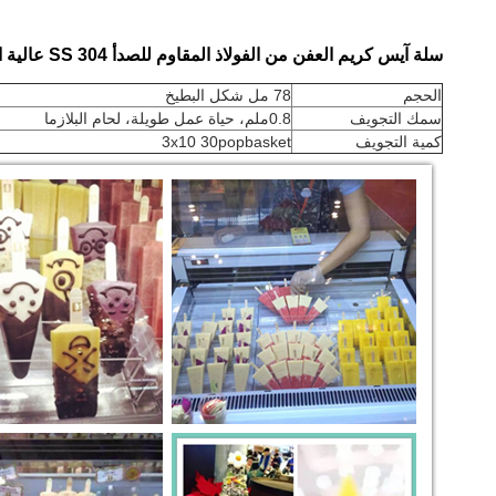
سلة آيس كريم العفن من الفولاذ المقاوم للصدأ 304 SS عالية الجودة مع عصا مستخرج التجارية
الحجم
78 مل شكل البطيخ
سمك التجويف
0.8ملم، حياة عمل طويلة، لحام البلازما
كمية التجويف
3x10 30popbasket