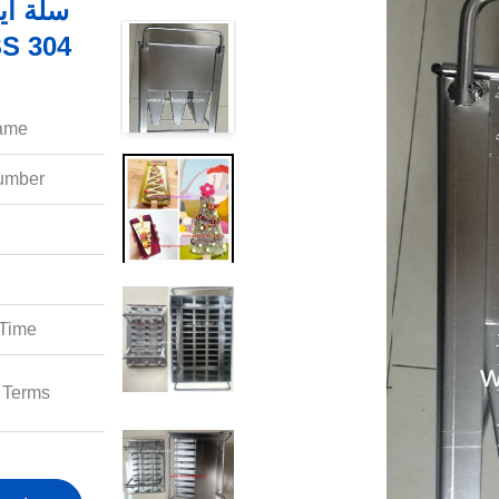
سلة آي
304 SS عالية الجودة مع عصا مستخرج التجارية
ame:
mber:
Time:
Terms: