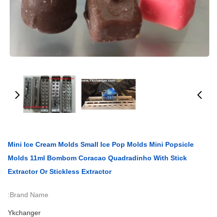
Mini Ice Cream Molds Small Ice Pop Molds Mini Popsicle
Molds 11ml Bombom Coracao Quadradinho With Stick
Extractor Or Stickless Extractor
Brand Name:
Ykchanger