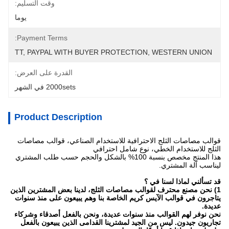
وقت التسليم:
يوما
Payment Terms:
TT, PAYPAL WITH BUYER PROTECTION, WESTERN UNION
القدرة على العرض:
2000sets في الشهر
Product Description
قوالب مصاصات الثلج الاحترافية للاستخدام الصناعي، قوالب مصاصات
الثلج للاستخدام الخطي، نوع شامل احترافي
هذا المنتج مخصص بنسبة 100% بالشكل والحجم حسب طلب المشتري
ليناسب آلة المشتري.
قد تسألني لماذا لسنا في ؟
1) نحن مصنع محترف لقوالب مصاصات الثلج، لدينا بعض المشترين الذين
يتاجرون في قوالب الآيس كريم الخاصة بنا وهم يبيعون على منذ سنوات
عديدة.
نحن نوفر لهم القوالب منذ سنوات عديدة، ونحن بالفعل أصدقاء وشركاء
تجاريون جيدون. ليس من الجيد لمشترينا القدامى الذين يبيعون بالفعل