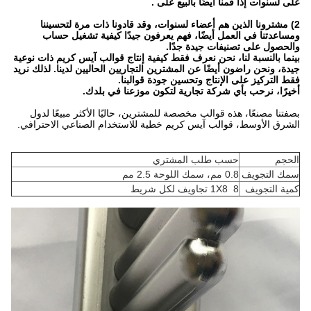
على لسنوات إذا قمنا أيضًا بالبيع على .
2) مشترونا الذين هم أعضاء لسنوات، وقد قادونا ذات مرة لتحسيننا
ومساعدتنا في العمل أيضًا، فهم يعرفون جيدًا كيفية تشغيل حساب
والحصول على تصنيفات جيدة جدًا.
بينما بالنسبة لنا، نحن نعرف فقط كيفية إنتاج قوالب آيس كريم ذات نوعية
جيدة، ونحن راضون أيضًا عن المشترين التجاريين الحاليين لدينا. لذلك نريد
فقط التركيز على الإنتاج وتحسين جودة قوالبنا.
أخيرًا، نرحب بأي شركة تجارية لتكون موزعنا في بلدك.
بصفتنا مصنعًا، هذه قوالب مخصصة للمشترين، حاليًا الأكثر مبيعًا لدول
الشرق الأوسط، قوالب آيس كريم خطية للاستخدام الصناعي الاحترافي.
الحجم
حسب طلب المشتري
سمك التجويف
0.8 مم، سمك اللوحة 2.5 مم
كمية التجويف
1X8 8 تجاويف لكل شريط